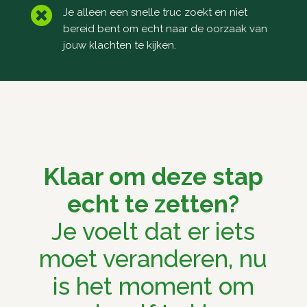

Je alleen een snelle truc zoekt en niet
bereid bent om echt naar de oorzaak van
jouw klachten te kijken.
Klaar om deze stap
echt te zetten?
Je voelt dat er iets
moet veranderen, nu
is het moment om