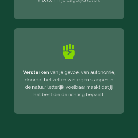

Versterken
van je gevoel van autonomie,
doordat het zetten van eigen stappen in
de natuur letterlijk voelbaar maakt dat jij
het bent die de richting bepaalt.