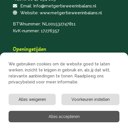
Email: Info@metgertieweerinbalans.nl
Website: www.metgertieweerinbalans.nl
BTWnummer: NL001532747811
KvK-nummer: 17276357
Openingstijden
Maandag
09:00 - 12:30
en
13:30 - 17:00
We gebruiken cookies om de website goed te laten
Dinsdag
Gesloten
werken, inzicht te krijgen in gebruik en, als jij dat wilt,
Woensdag
09:00 - 12:30
en
13:30 - 17:00
relevante aanbiedingen te tonen. Raadpleeg ons
Donderdag
09:00 - 12:30
en
13:30 - 17:00
privacybeleid voor meer informatie.
Vrijdag
09:00 - 12:30
en
13:30 - 17:00
Zaterdag
Gesloten
Alles weigeren
Voorkeuren instellen
Zondag
Gesloten
Alles accepteren