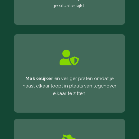
je situatie kijkt.

Makkelijker
en veiliger praten omdat je
naast elkaar loopt in plaats van tegenover
elkaar te zitten.